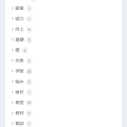
副業
1
協力
1
向上
6
基礎
3
壁
2
失敗
2
学習
22
悩み
2
挫折
1
教室
37
教材
3
教訓
1