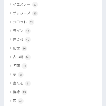
イエスノー
37
ゲッターズ
23
タロット
71
ライン
13
信じる
40
前世
20
占い師
141
名前
58
夢
21
当たる
91
復縁
29
恋
48