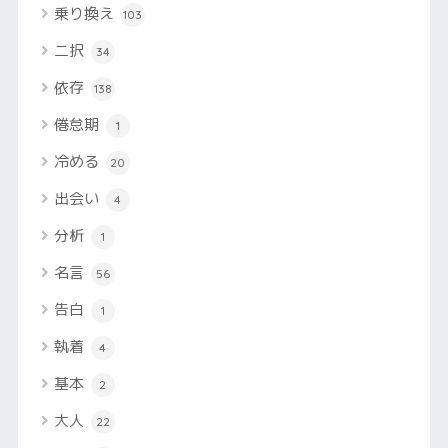
乗り換え
103
二択
34
依存
138
倦怠期
1
冷める
20
出会い
4
分析
1
名言
56
告白
1
執着
4
基本
2
大人
22