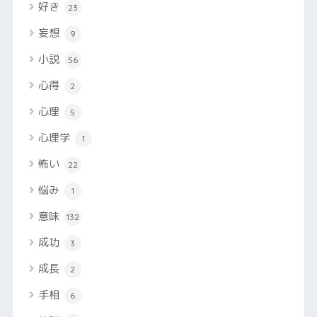
好き
23
妄想
9
小説
56
心得
2
心理
5
心理学
1
怖い
22
悩み
1
意味
132
成功
3
成長
2
手相
6