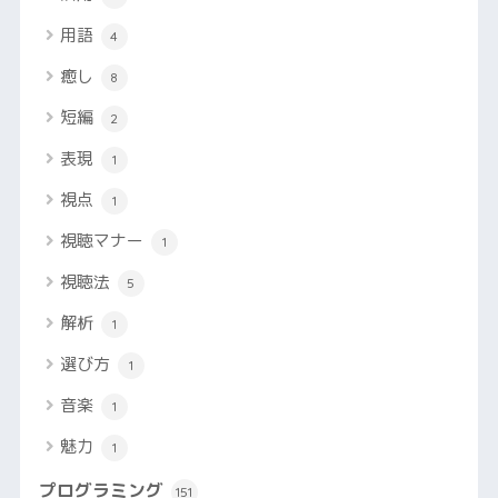
用語
4
癒し
8
短編
2
表現
1
視点
1
視聴マナー
1
視聴法
5
解析
1
選び方
1
音楽
1
魅力
1
プログラミング
151