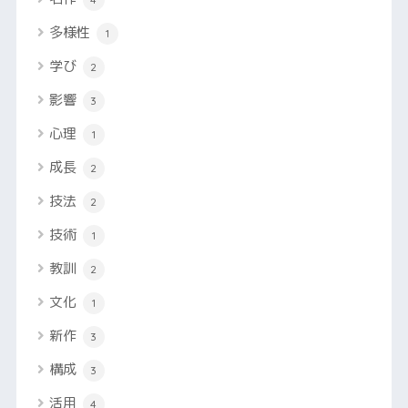
多様性
1
学び
2
影響
3
心理
1
成長
2
技法
2
技術
1
教訓
2
文化
1
新作
3
構成
3
活用
4