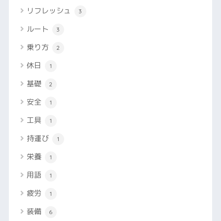
リフレッシュ
3
ルート
3
乗り方
2
休日
1
基礎
2
安全
1
工具
1
持運び
1
栄養
1
用語
1
疲労
1
装備
6