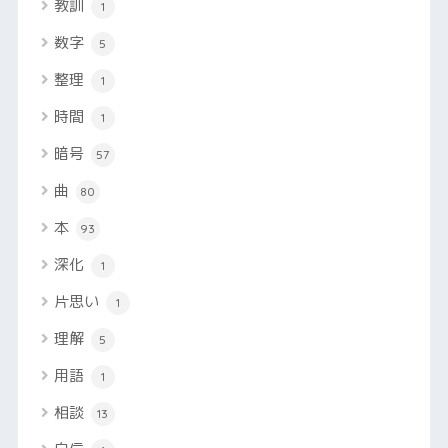
教訓
1
数字
5
整理
1
時間
1
暗号
57
曲
80
本
93
深化
1
片思い
1
理解
5
用語
1
相談
13