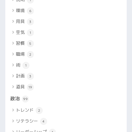
環境
6
用具
3
空気
1
習慣
5
職場
2
術
1
計画
3
道具
19
政治
99
トレンド
2
リテラシー
4
リーダーシップ