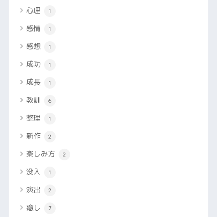
心理
1
感情
1
感想
1
成功
1
成長
1
教訓
6
整理
1
新作
2
楽しみ方
2
没入
1
演出
2
癒し
7