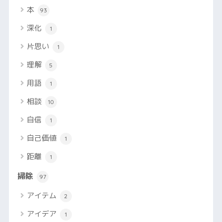
本
93
深化
1
片思い
1
理解
5
用語
1
相談
10
自信
1
自己価値
1
距離
1
掃除
97
アイテム
2
アイデア
1