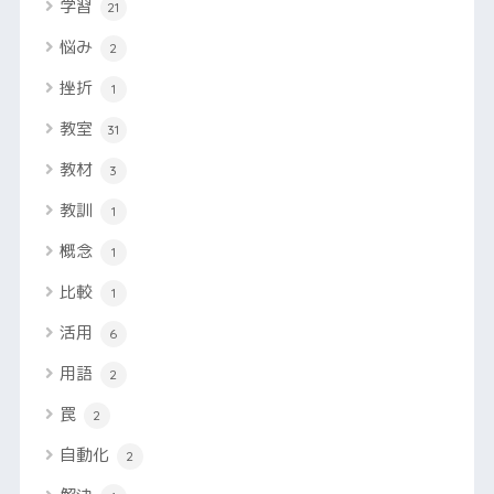
学習
21
悩み
2
挫折
1
教室
31
教材
3
教訓
1
概念
1
比較
1
活用
6
用語
2
罠
2
自動化
2