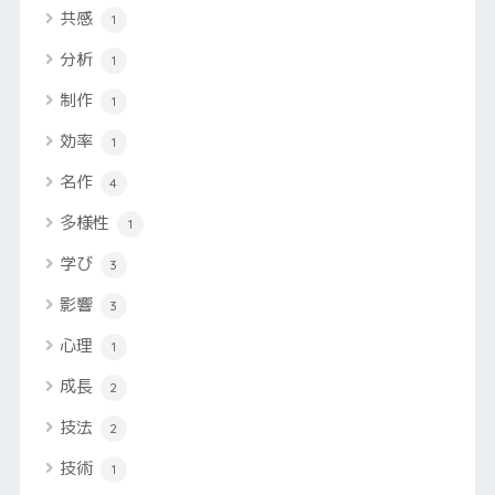
共感
1
分析
1
制作
1
効率
1
名作
4
多様性
1
学び
3
影響
3
心理
1
成長
2
技法
2
技術
1