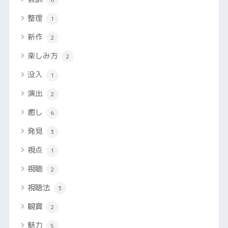
整理
1
新作
2
楽しみ方
2
没入
1
演出
2
癒し
6
発見
3
視点
1
視聴
2
視聴法
3
観賞
2
魅力
5