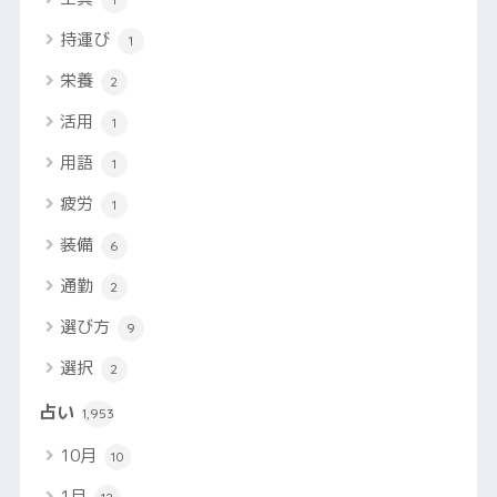
持運び
1
栄養
2
活用
1
用語
1
疲労
1
装備
6
通勤
2
選び方
9
選択
2
占い
1,953
10月
10
1月