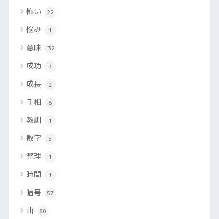
怖い
22
悩み
1
意味
132
成功
3
成長
2
手相
6
教訓
1
数字
5
整理
1
時間
1
暗号
57
曲
80