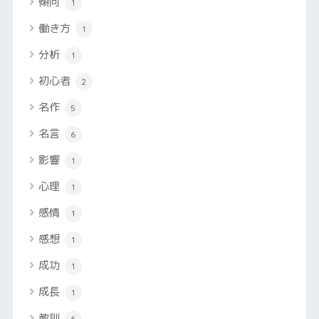
傾向
1
働き方
1
分析
1
初心者
2
名作
5
名言
6
影響
1
心理
1
感情
1
感想
1
成功
1
成長
1
教訓
6