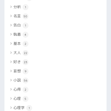
分析
1
名言
50
告白
1
執着
4
基本
2
大人
22
好き
23
妄想
9
小説
56
心得
2
心理
5
心理学
1