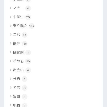
マナー
4
中学生
115
乗り換え
103
二択
34
依存
138
倦怠期
1
冷める
20
出会い
4
分析
1
名言
50
告白
1
執着
4