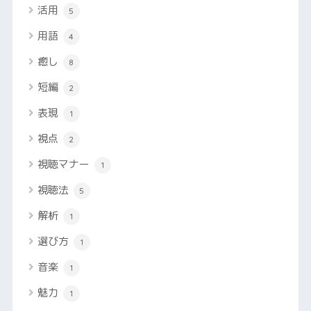
活用
5
用語
4
癒し
8
短編
2
表現
1
視点
2
視聴マナー
1
視聴法
5
解析
1
選び方
1
音楽
1
魅力
1