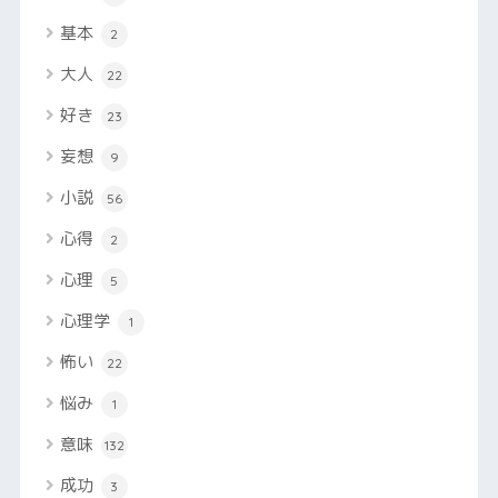
基本
2
大人
22
好き
23
妄想
9
小説
56
心得
2
心理
5
心理学
1
怖い
22
悩み
1
意味
132
成功
3