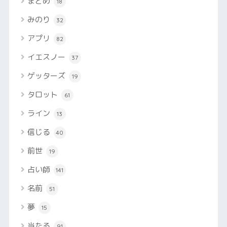
まとめ
18
みのり
32
アプリ
82
イエスノー
37
ゲッターズ
19
タロット
61
ライン
13
信じる
40
前世
19
占い師
141
名前
51
夢
15
当たる
91