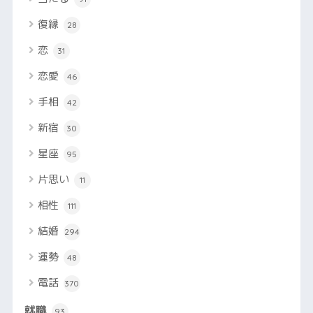
復縁
28
恋
31
恋愛
46
手相
42
新宿
30
星座
95
片思い
11
相性
111
結婚
294
運勢
48
電話
370
就職
93