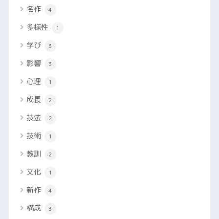
名作
4
多様性
1
学び
3
影響
3
心理
1
成長
2
技法
2
技術
1
教訓
2
文化
1
新作
4
構成
3