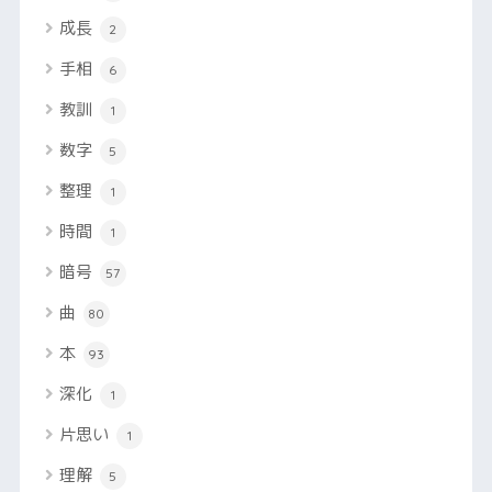
成長
2
手相
6
教訓
1
数字
5
整理
1
時間
1
暗号
57
曲
80
本
93
深化
1
片思い
1
理解
5