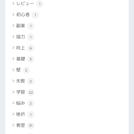
レビュー
1
初心者
1
副業
1
協力
1
向上
6
基礎
3
壁
2
失敗
2
学習
22
悩み
2
挫折
1
教室
31