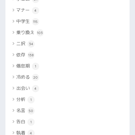
マナー
4
中学生
115
乗り換え
103
二択
34
依存
138
倦怠期
1
冷める
20
出会い
4
分析
1
名言
50
告白
1
執着
4