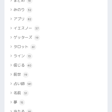
まとめ
18
みのり
32
アプリ
82
イエスノー
37
ゲッターズ
19
タロット
61
ライン
13
信じる
40
前世
19
占い師
141
名前
51
夢
15
当たる
91