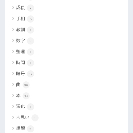
成長
2
手相
6
教訓
1
数字
5
整理
1
時間
1
暗号
57
曲
80
本
93
深化
1
片思い
1
理解
5