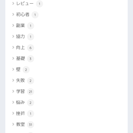
レビュー
1
初心者
1
副業
1
協力
1
向上
6
基礎
3
壁
2
失敗
2
学習
21
悩み
2
挫折
1
教室
31