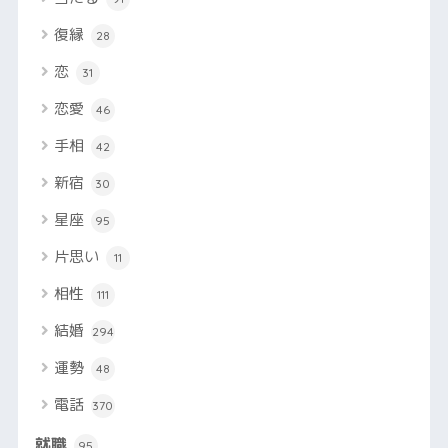
復縁
28
恋
31
恋愛
46
手相
42
新宿
30
星座
95
片思い
11
相性
111
結婚
294
運勢
48
電話
370
就職
95