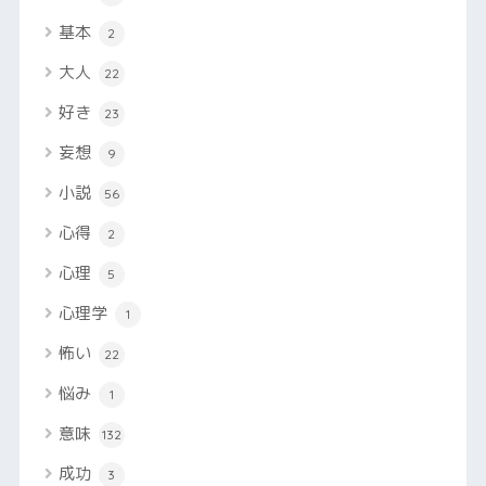
基本
2
大人
22
好き
23
妄想
9
小説
56
心得
2
心理
5
心理学
1
怖い
22
悩み
1
意味
132
成功
3