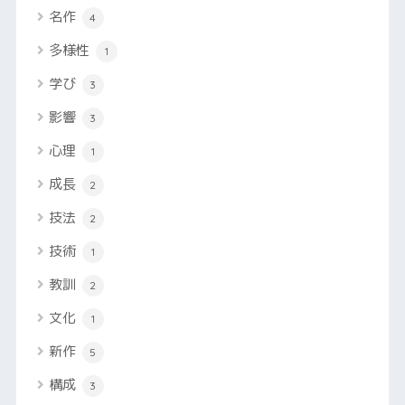
名作
4
多様性
1
学び
3
影響
3
心理
1
成長
2
技法
2
技術
1
教訓
2
文化
1
新作
5
構成
3