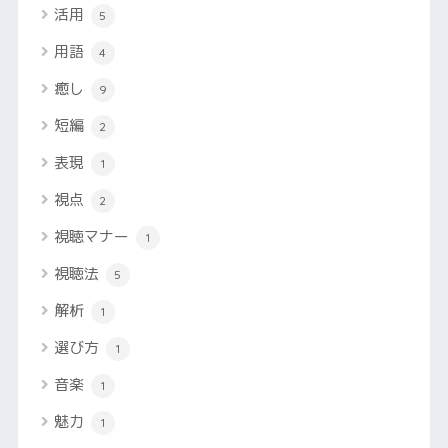
活用
5
用語
4
癒し
9
短編
2
表現
1
視点
2
視聴マナー
1
視聴法
5
解析
1
選び方
1
音楽
1
魅力
1