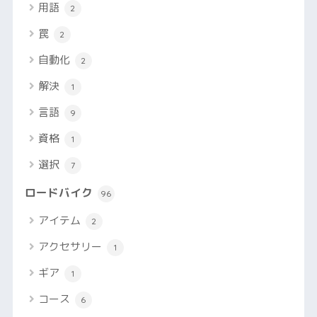
用語
2
罠
2
自動化
2
解決
1
言語
9
資格
1
選択
7
ロードバイク
96
アイテム
2
アクセサリー
1
ギア
1
コース
6