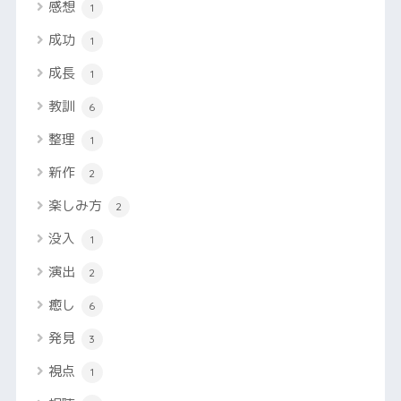
感想
1
成功
1
成長
1
教訓
6
整理
1
新作
2
楽しみ方
2
没入
1
演出
2
癒し
6
発見
3
視点
1