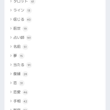
タロット
61
ライン
13
信じる
40
前世
19
占い師
141
名前
51
夢
15
当たる
91
復縁
28
恋
31
恋愛
46
手相
42