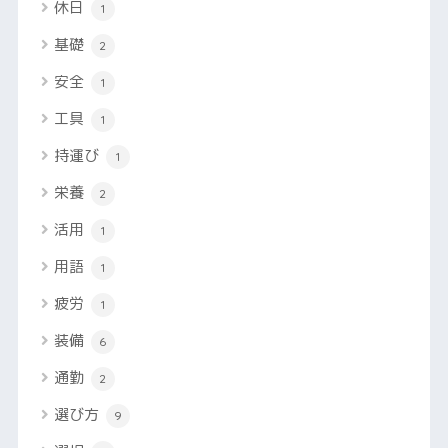
休日
1
基礎
2
安全
1
工具
1
持運び
1
栄養
2
活用
1
用語
1
疲労
1
装備
6
通勤
2
選び方
9