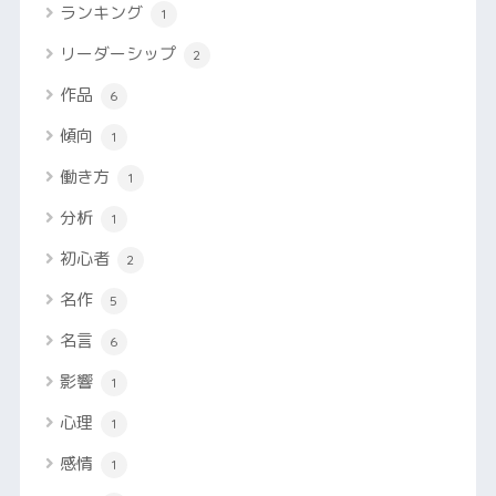
ランキング
1
リーダーシップ
2
作品
6
傾向
1
働き方
1
分析
1
初心者
2
名作
5
名言
6
影響
1
心理
1
感情
1