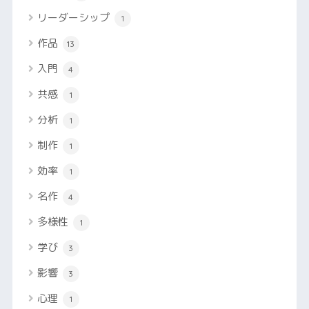
リーダーシップ
1
作品
13
入門
4
共感
1
分析
1
制作
1
効率
1
名作
4
多様性
1
学び
3
影響
3
心理
1