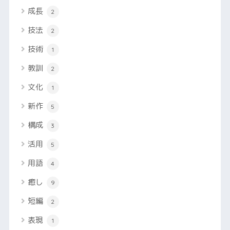
成長
2
技法
2
技術
1
教訓
2
文化
1
新作
5
構成
3
活用
5
用語
4
癒し
9
短編
2
表現
1