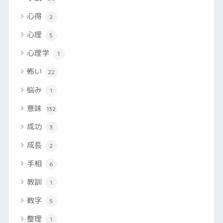
心得
2
心理
5
心理学
1
怖い
22
悩み
1
意味
132
成功
3
成長
2
手相
6
教訓
1
数字
5
整理
1