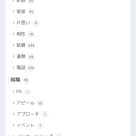
新宿
30
星座
95
片思い
11
相性
111
結婚
294
運勢
48
電話
370
就職
95
PR
1
アピール
10
アプローチ
1
イベント
1