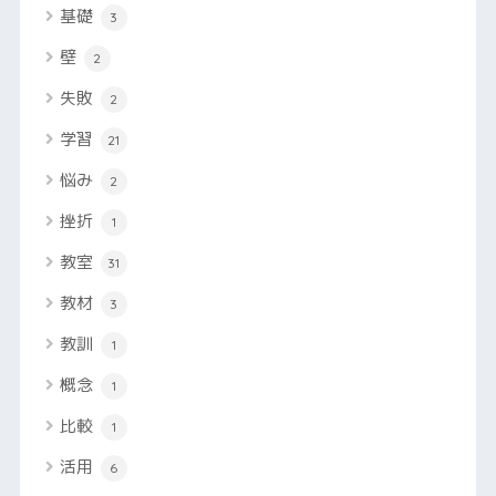
基礎
3
壁
2
失敗
2
学習
21
悩み
2
挫折
1
教室
31
教材
3
教訓
1
概念
1
比較
1
活用
6