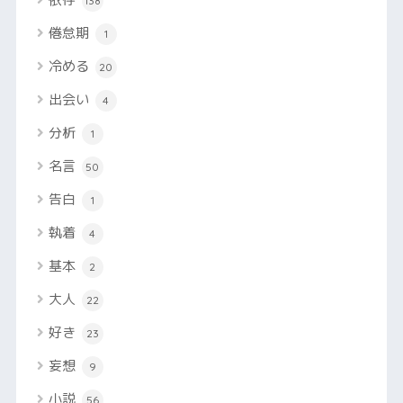
138
倦怠期
1
冷める
20
出会い
4
分析
1
名言
50
告白
1
執着
4
基本
2
大人
22
好き
23
妄想
9
小説
56