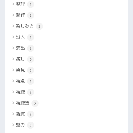
整理
1
新作
2
楽しみ方
2
没入
1
演出
2
癒し
6
発見
3
視点
1
視聴
2
視聴法
3
観賞
2
魅力
5