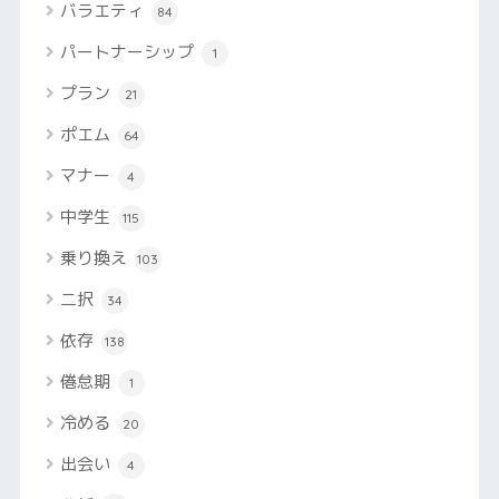
バラエティ
84
パートナーシップ
1
プラン
21
ポエム
64
マナー
4
中学生
115
乗り換え
103
二択
34
依存
138
倦怠期
1
冷める
20
出会い
4