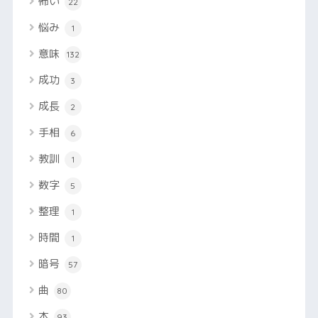
怖い
22
悩み
1
意味
132
成功
3
成長
2
手相
6
教訓
1
数字
5
整理
1
時間
1
暗号
57
曲
80
本
93