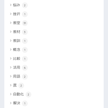
悩み
2
挫折
1
教室
31
教材
3
教訓
1
概念
1
比較
1
活用
6
用語
2
罠
2
自動化
2
解決
1