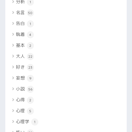
分析
1
名言
50
告白
1
執着
4
基本
2
大人
22
好き
23
妄想
9
小説
56
心得
2
心理
5
心理学
1