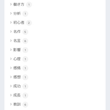
働き方
1
分析
1
初心者
2
名作
5
名言
6
影響
1
心理
1
感情
1
感想
1
成功
1
成長
1
教訓
6