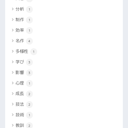
分析
1
制作
1
効率
1
名作
4
多様性
1
学び
3
影響
3
心理
1
成長
2
技法
2
技術
1
教訓
2