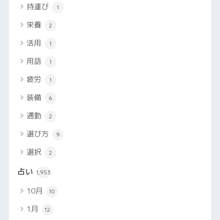
持運び
1
栄養
2
活用
1
用語
1
疲労
1
装備
6
通勤
2
選び方
9
選択
2
占い
1,953
10月
10
1月
12