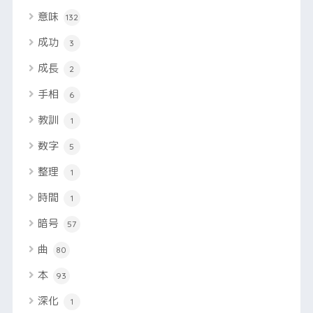
意味
132
成功
3
成長
2
手相
6
教訓
1
数字
5
整理
1
時間
1
暗号
57
曲
80
本
93
深化
1