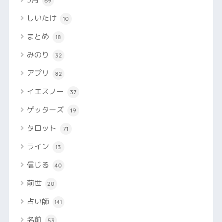
69
しいたけ
10
まとめ
18
みのり
32
アプリ
82
イエスノー
37
ゲッターズ
19
タロット
71
ライン
13
信じる
40
前世
20
占い師
141
名前
53