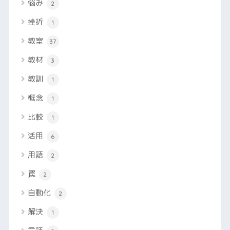
悩み
2
挫折
1
教室
37
教材
3
教訓
1
概念
1
比較
1
活用
6
用語
2
罠
2
自動化
2
解決
1