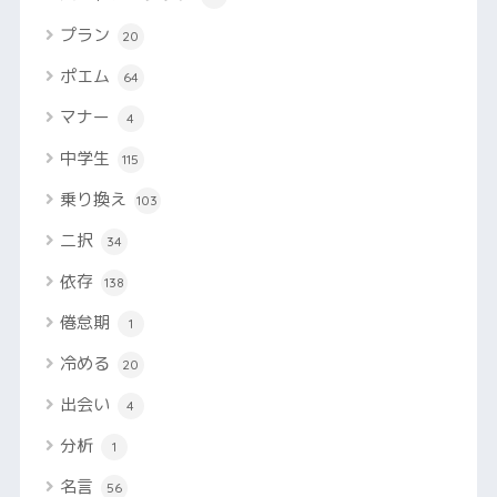
プラン
20
ポエム
64
マナー
4
中学生
115
乗り換え
103
二択
34
依存
138
倦怠期
1
冷める
20
出会い
4
分析
1
名言
56