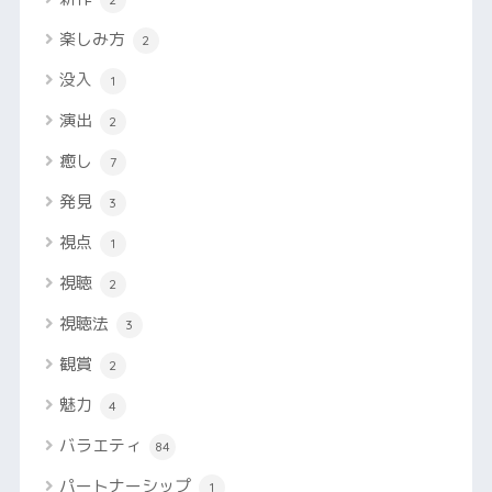
楽しみ方
2
没入
1
演出
2
癒し
7
発見
3
視点
1
視聴
2
視聴法
3
観賞
2
魅力
4
バラエティ
84
パートナーシップ
1