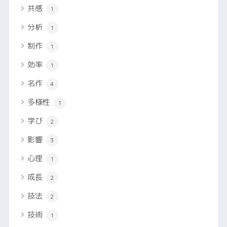
共感
1
分析
1
制作
1
効率
1
名作
4
多様性
1
学び
2
影響
3
心理
1
成長
2
技法
2
技術
1