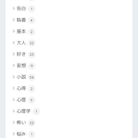
告白
1
執着
4
基本
2
大人
22
好き
23
妄想
9
小説
56
心得
2
心理
5
心理学
1
怖い
22
悩み
1