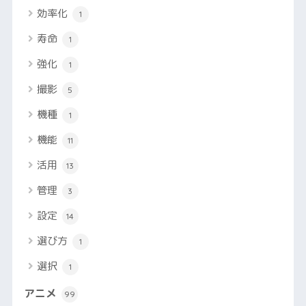
効率化
1
寿命
1
強化
1
撮影
5
機種
1
機能
11
活用
13
管理
3
設定
14
選び方
1
選択
1
アニメ
99