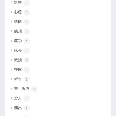
影響
1
心理
1
感情
1
感想
1
成功
1
成長
1
教訓
6
整理
1
新作
2
楽しみ方
2
没入
1
演出
2