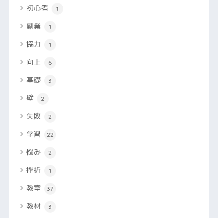
初心者
1
副業
1
協力
1
向上
6
基礎
3
壁
2
失敗
2
学習
22
悩み
2
挫折
1
教室
37
教材
3