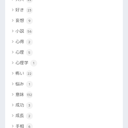
好き
23
妄想
9
小説
56
心得
2
心理
5
心理学
1
怖い
22
悩み
1
意味
132
成功
3
成長
2
手相
6