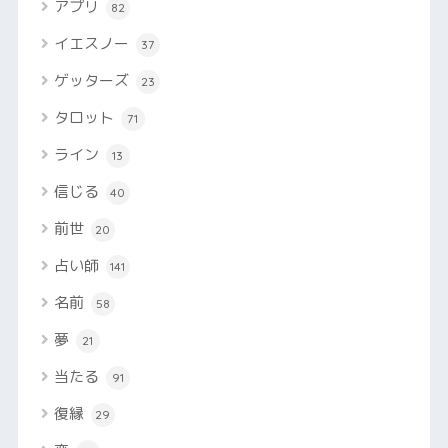
アプリ
82
イエスノー
37
ゲッターズ
23
タロット
71
ライン
13
信じる
40
前世
20
占い師
141
名前
58
夢
21
当たる
91
復縁
29