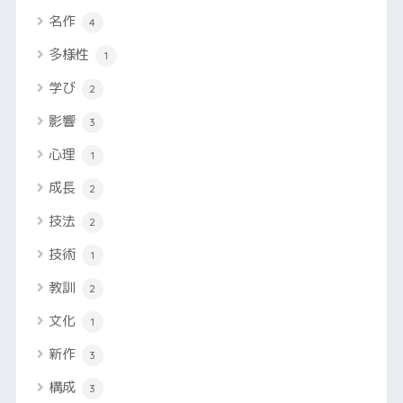
名作
4
多様性
1
学び
2
影響
3
心理
1
成長
2
技法
2
技術
1
教訓
2
文化
1
新作
3
構成
3