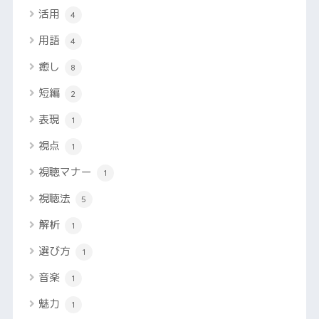
活用
4
用語
4
癒し
8
短編
2
表現
1
視点
1
視聴マナー
1
視聴法
5
解析
1
選び方
1
音楽
1
魅力
1