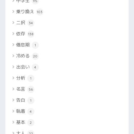
中学生
115
乗り換え
103
二択
34
依存
138
倦怠期
1
冷める
20
出会い
4
分析
1
名言
56
告白
1
執着
4
基本
2
大人
22