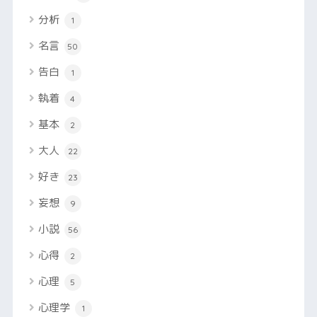
分析
1
名言
50
告白
1
執着
4
基本
2
大人
22
好き
23
妄想
9
小説
56
心得
2
心理
5
心理学
1