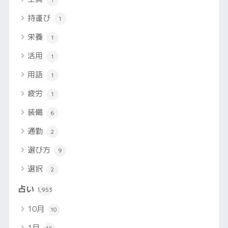
持運び
1
栄養
1
活用
1
用語
1
疲労
1
装備
6
通勤
2
選び方
9
選択
2
占い
1,953
10月
10
1月