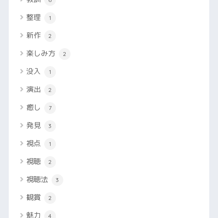
整理
1
新作
2
楽しみ方
2
没入
1
演出
2
癒し
7
発見
3
視点
1
視聴
2
視聴法
3
観賞
2
魅力
4