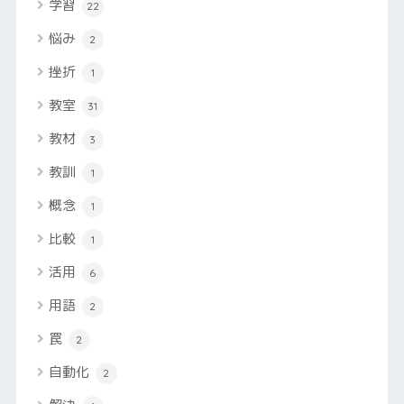
学習
22
悩み
2
挫折
1
教室
31
教材
3
教訓
1
概念
1
比較
1
活用
6
用語
2
罠
2
自動化
2