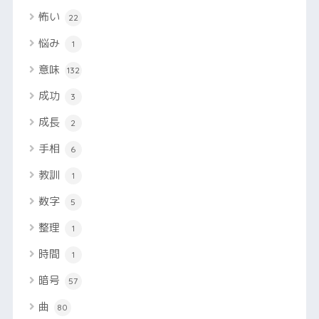
怖い
22
悩み
1
意味
132
成功
3
成長
2
手相
6
教訓
1
数字
5
整理
1
時間
1
暗号
57
曲
80