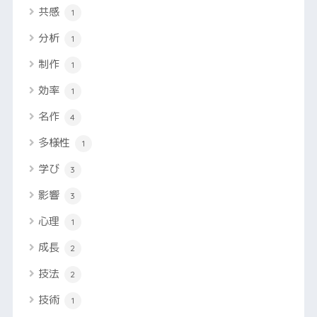
共感
1
分析
1
制作
1
効率
1
名作
4
多様性
1
学び
3
影響
3
心理
1
成長
2
技法
2
技術
1