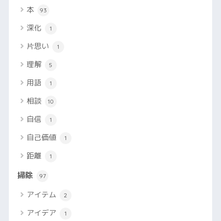
本
93
深化
1
片思い
1
理解
5
用語
1
相談
10
自信
1
自己価値
1
距離
1
掃除
97
アイテム
2
アイデア
1