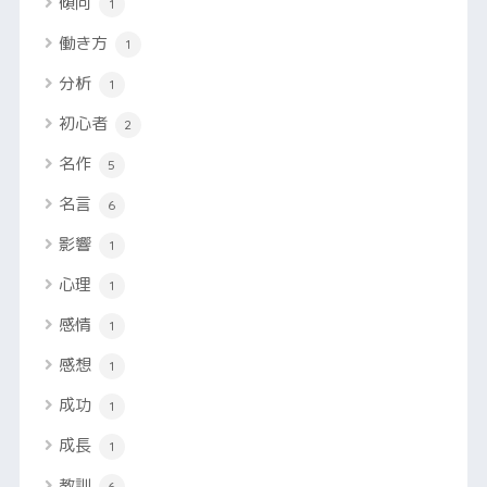
傾向
1
働き方
1
分析
1
初心者
2
名作
5
名言
6
影響
1
心理
1
感情
1
感想
1
成功
1
成長
1
教訓
6