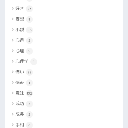
好き
23
妄想
9
小説
56
心得
2
心理
5
心理学
1
怖い
22
悩み
1
意味
132
成功
3
成長
2
手相
6