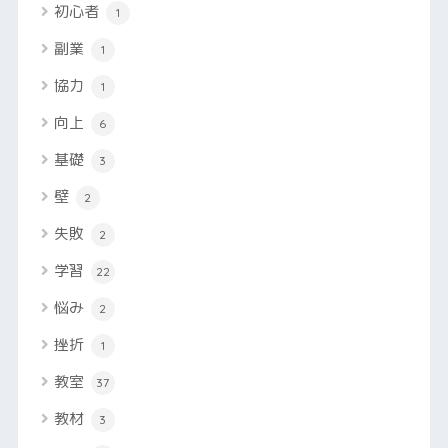
初心者
1
副業
1
協力
1
向上
6
基礎
3
壁
2
失敗
2
学習
22
悩み
2
挫折
1
教室
37
教材
3