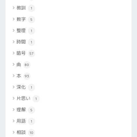
教訓
1
数字
5
整理
1
時間
1
暗号
57
曲
80
本
93
深化
1
片思い
1
理解
5
用語
1
相談
10