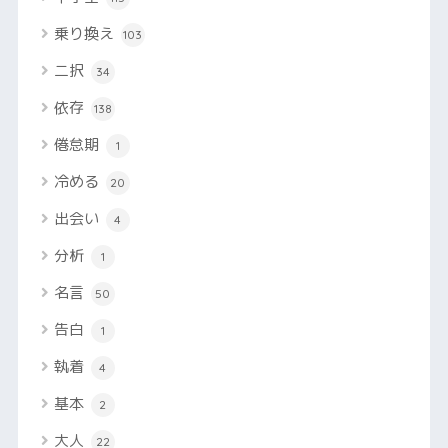
乗り換え
103
二択
34
依存
138
倦怠期
1
冷める
20
出会い
4
分析
1
名言
50
告白
1
執着
4
基本
2
大人
22