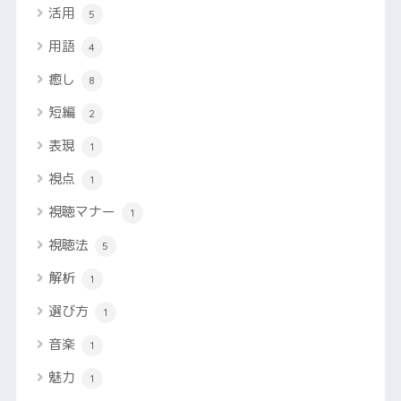
活用
5
用語
4
癒し
8
短編
2
表現
1
視点
1
視聴マナー
1
視聴法
5
解析
1
選び方
1
音楽
1
魅力
1