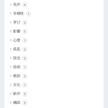
名作
4
多様性
1
学び
2
影響
3
心理
1
成長
2
技法
2
技術
1
教訓
2
文化
1
新作
3
構成
3