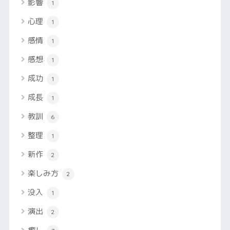
影響
1
心理
1
感情
1
感想
1
成功
1
成長
1
教訓
6
整理
1
新作
2
楽しみ方
2
没入
1
演出
2