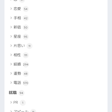
恋愛
54
手相
42
新宿
30
星座
95
片思い
11
相性
111
結婚
294
運勢
48
電話
370
就職
94
PR
1
アピール
11