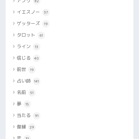
アプリ
82
イエスノー
37
ゲッターズ
19
タロット
61
ライン
13
信じる
40
前世
19
占い師
141
名前
51
夢
15
当たる
91
復縁
29
恋
31