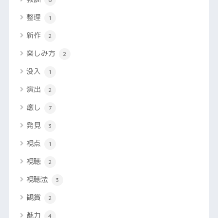
整理
1
新作
2
楽しみ方
2
没入
1
演出
2
癒し
7
発見
3
視点
1
視聴
2
視聴法
3
観賞
2
魅力
4