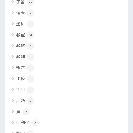
学習
22
悩み
2
挫折
1
教室
31
教材
3
教訓
1
概念
1
比較
1
活用
6
用語
2
罠
2
自動化
2