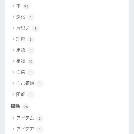
本
93
深化
1
片思い
1
理解
5
用語
1
相談
10
自信
1
自己価値
1
距離
1
掃除
96
アイテム
2
アイデア
1