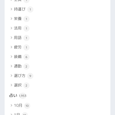
持運び
1
栄養
1
活用
1
用語
1
疲労
1
装備
6
通勤
2
選び方
9
選択
2
占い
1,953
10月
10
1月