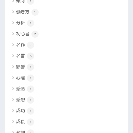
傾向
1
働き方
1
分析
1
初心者
2
名作
5
名言
6
影響
1
心理
1
感情
1
感想
1
成功
1
成長
1
教訓
6