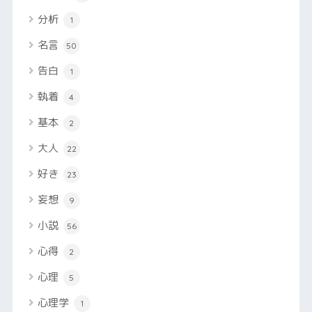
分析
1
名言
50
告白
1
執着
4
基本
2
大人
22
好き
23
妄想
9
小説
56
心得
2
心理
5
心理学
1