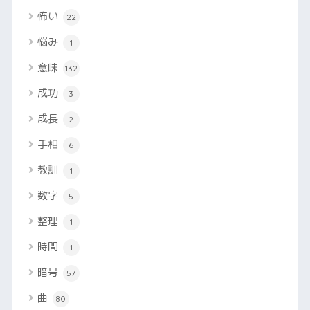
怖い
22
悩み
1
意味
132
成功
3
成長
2
手相
6
教訓
1
数字
5
整理
1
時間
1
暗号
57
曲
80