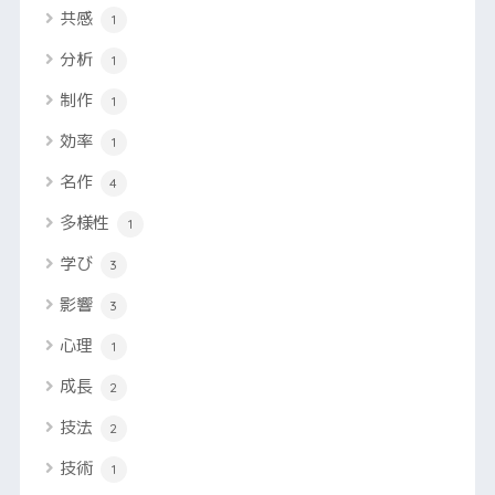
共感
1
分析
1
制作
1
効率
1
名作
4
多様性
1
学び
3
影響
3
心理
1
成長
2
技法
2
技術
1