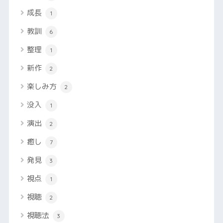
成長
1
教訓
6
整理
1
新作
2
楽しみ方
2
没入
1
演出
2
癒し
7
発見
3
視点
1
視聴
2
視聴法
3