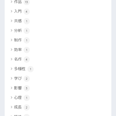
作品
13
入門
4
共感
1
分析
1
制作
1
効率
1
名作
4
多様性
1
学び
2
影響
3
心理
1
成長
2