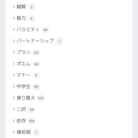
観賞
2
魅力
4
バラエティ
84
パートナーシップ
1
プラン
20
ポエム
64
マナー
4
中学生
115
乗り換え
103
二択
34
依存
138
倦怠期
1