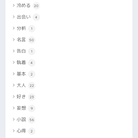
冷める
20
出会い
4
分析
1
名言
50
告白
1
執着
4
基本
2
大人
22
好き
23
妄想
9
小説
56
心得
2