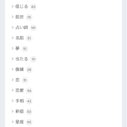
信じる
40
前世
19
占い師
141
名前
51
夢
15
当たる
91
復縁
28
恋
31
恋愛
46
手相
42
新宿
30
星座
95