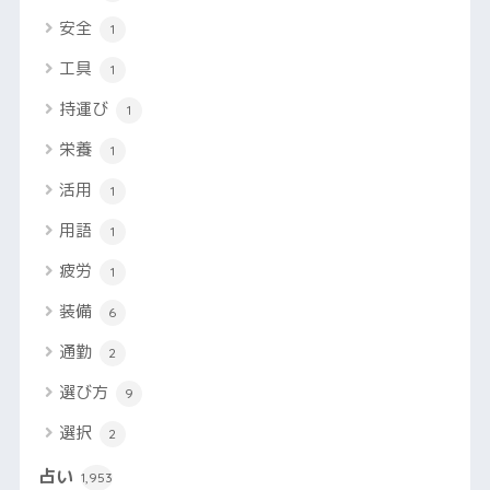
安全
1
工具
1
持運び
1
栄養
1
活用
1
用語
1
疲労
1
装備
6
通勤
2
選び方
9
選択
2
占い
1,953