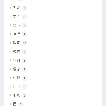
失敗
2
学習
22
悩み
2
挫折
1
教室
33
教材
3
教訓
1
概念
1
比較
1
活用
6
用語
2
罠
2