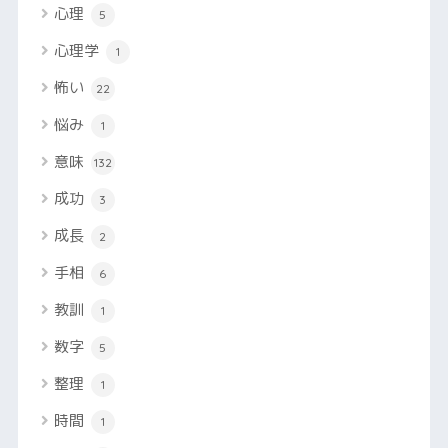
心理
5
心理学
1
怖い
22
悩み
1
意味
132
成功
3
成長
2
手相
6
教訓
1
数字
5
整理
1
時間
1