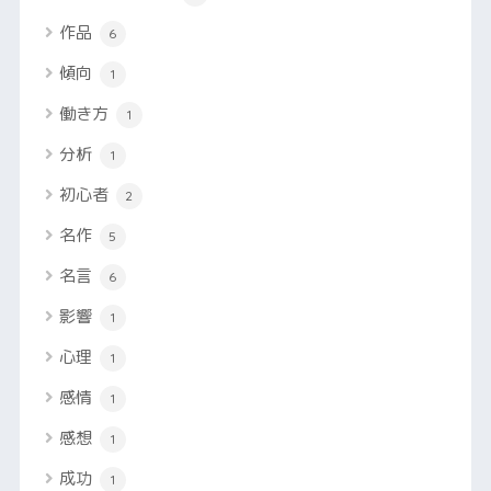
作品
6
傾向
1
働き方
1
分析
1
初心者
2
名作
5
名言
6
影響
1
心理
1
感情
1
感想
1
成功
1