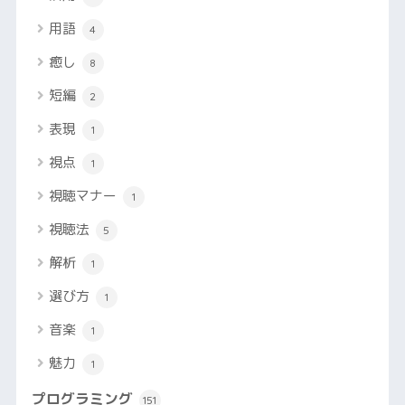
用語
4
癒し
8
短編
2
表現
1
視点
1
視聴マナー
1
視聴法
5
解析
1
選び方
1
音楽
1
魅力
1
プログラミング
151