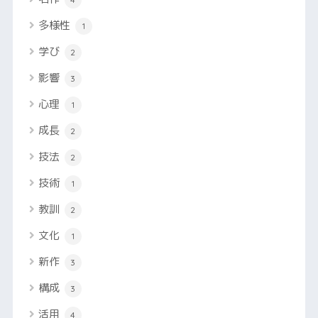
多様性
1
学び
2
影響
3
心理
1
成長
2
技法
2
技術
1
教訓
2
文化
1
新作
3
構成
3
活用
4