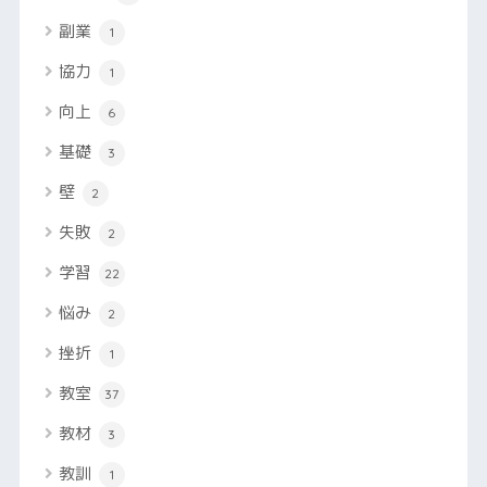
副業
1
協力
1
向上
6
基礎
3
壁
2
失敗
2
学習
22
悩み
2
挫折
1
教室
37
教材
3
教訓
1