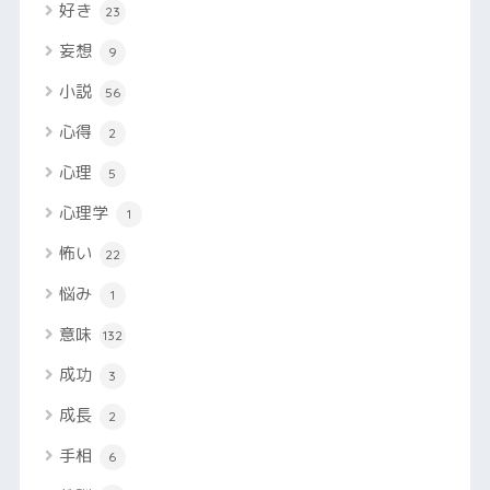
好き
23
妄想
9
小説
56
心得
2
心理
5
心理学
1
怖い
22
悩み
1
意味
132
成功
3
成長
2
手相
6