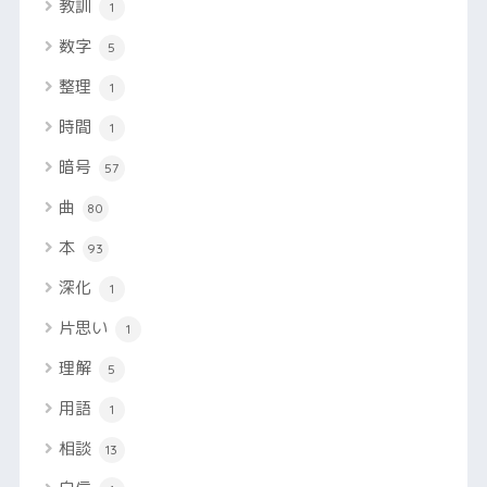
教訓
1
数字
5
整理
1
時間
1
暗号
57
曲
80
本
93
深化
1
片思い
1
理解
5
用語
1
相談
13