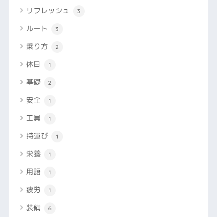
リフレッシュ
3
ルート
3
乗り方
2
休日
1
基礎
2
安全
1
工具
1
持運び
1
栄養
1
用語
1
疲労
1
装備
6