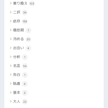
乗り換え
103
二択
34
依存
138
倦怠期
1
冷める
20
出会い
4
分析
1
名言
56
告白
1
執着
4
基本
2
大人
22