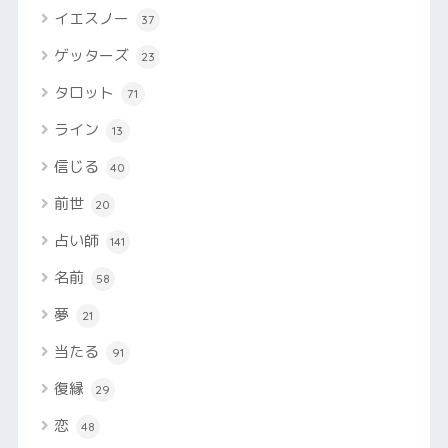
イエスノー
37
ゲッターズ
23
タロット
71
ライン
13
信じる
40
前世
20
占い師
141
名前
58
夢
21
当たる
91
復縁
29
恋
48