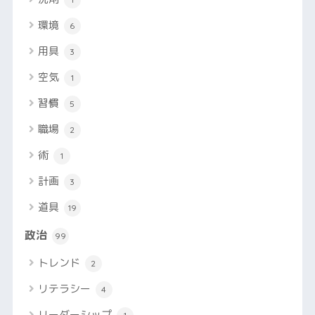
環境
6
用具
3
空気
1
習慣
5
職場
2
術
1
計画
3
道具
19
政治
99
トレンド
2
リテラシー
4
リーダーシップ