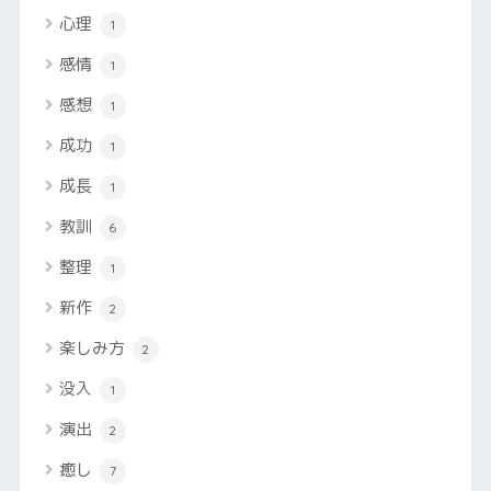
心理
1
感情
1
感想
1
成功
1
成長
1
教訓
6
整理
1
新作
2
楽しみ方
2
没入
1
演出
2
癒し
7