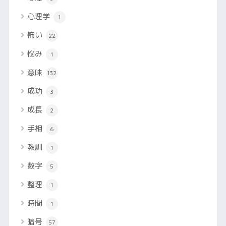
心理学
1
怖い
22
悩み
1
意味
132
成功
3
成長
2
手相
6
教訓
1
数字
5
整理
1
時間
1
暗号
57