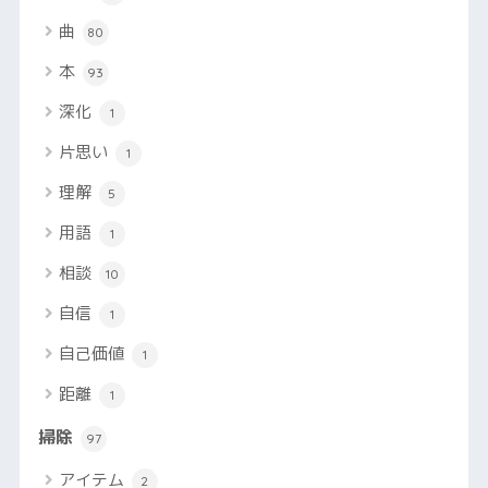
曲
80
本
93
深化
1
片思い
1
理解
5
用語
1
相談
10
自信
1
自己価値
1
距離
1
掃除
97
アイテム
2