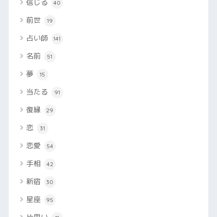
信じる
40
前世
19
占い師
141
名前
51
夢
15
当たる
91
復縁
29
恋
31
恋愛
54
手相
42
新宿
30
星座
95