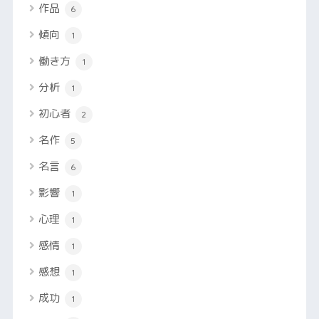
作品
6
傾向
1
働き方
1
分析
1
初心者
2
名作
5
名言
6
影響
1
心理
1
感情
1
感想
1
成功
1