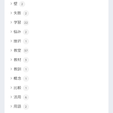
壁
2
失敗
2
学習
22
悩み
2
挫折
1
教室
37
教材
3
教訓
1
概念
1
比較
1
活用
6
用語
2