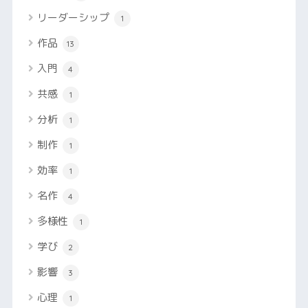
リーダーシップ
1
作品
13
入門
4
共感
1
分析
1
制作
1
効率
1
名作
4
多様性
1
学び
2
影響
3
心理
1