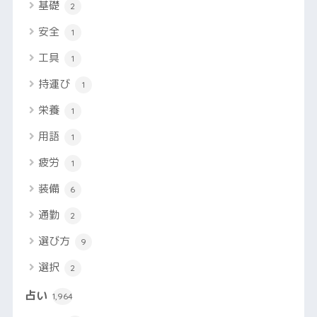
基礎
2
安全
1
工具
1
持運び
1
栄養
1
用語
1
疲労
1
装備
6
通勤
2
選び方
9
選択
2
占い
1,964