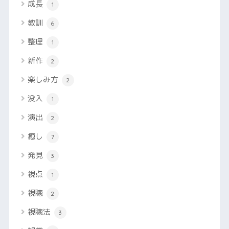
成長
1
教訓
6
整理
1
新作
2
楽しみ方
2
没入
1
演出
2
癒し
7
発見
3
視点
1
視聴
2
視聴法
3