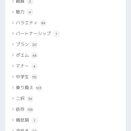
観賞
2
魅力
4
バラエティ
84
パートナーシップ
1
プラン
20
ポエム
64
マナー
4
中学生
115
乗り換え
103
二択
34
依存
138
倦怠期
1
冷める