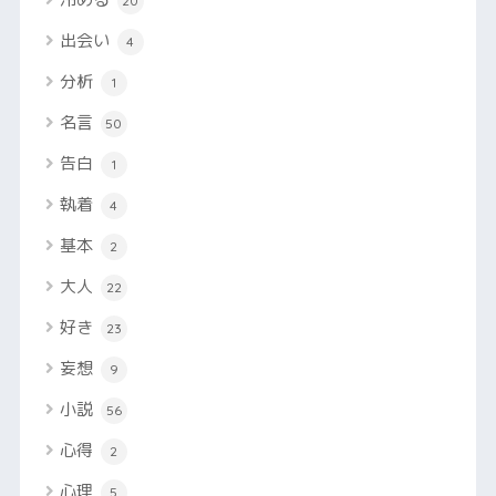
20
出会い
4
分析
1
名言
50
告白
1
執着
4
基本
2
大人
22
好き
23
妄想
9
小説
56
心得
2
心理
5