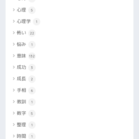
心理
5
心理学
1
怖い
22
悩み
1
意味
132
成功
3
成長
2
手相
6
教訓
1
数字
5
整理
1
時間
1