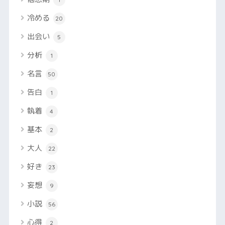
冷める
20
出会い
5
分析
1
名言
50
告白
1
執着
4
基本
2
大人
22
好き
23
妄想
9
小説
56
心得
2