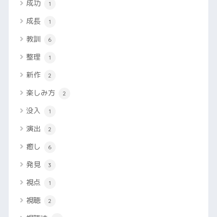
成功
1
成長
1
教訓
6
整理
1
新作
2
楽しみ方
2
没入
1
演出
2
癒し
6
発見
3
視点
1
視聴
2