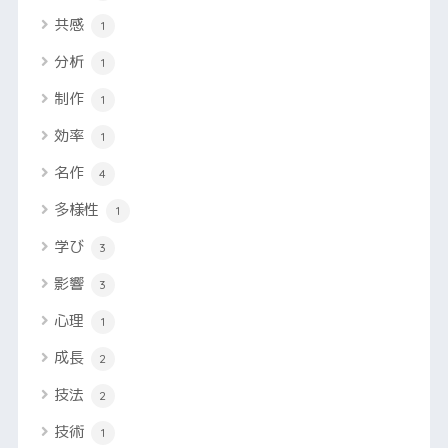
共感
1
分析
1
制作
1
効率
1
名作
4
多様性
1
学び
3
影響
3
心理
1
成長
2
技法
2
技術
1