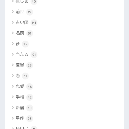
信じる
40
前世
19
占い師
141
名前
51
夢
15
当たる
91
復縁
28
恋
31
恋愛
46
手相
42
新宿
30
星座
95
片思い