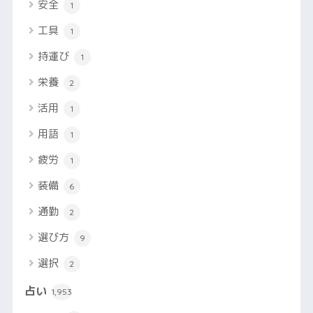
安全
1
工具
1
持運び
1
栄養
2
活用
1
用語
1
疲労
1
装備
6
通勤
2
選び方
9
選択
2
占い
1,953