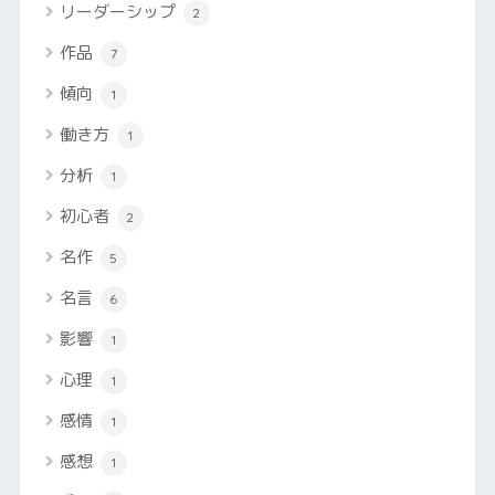
リーダーシップ
2
作品
7
傾向
1
働き方
1
分析
1
初心者
2
名作
5
名言
6
影響
1
心理
1
感情
1
感想
1