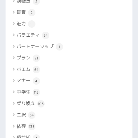
視聴法
3
観賞
2
魅力
5
バラエティ
84
パートナーシップ
1
プラン
21
ポエム
64
マナー
4
中学生
115
乗り換え
103
二択
34
依存
138
倦怠期
1