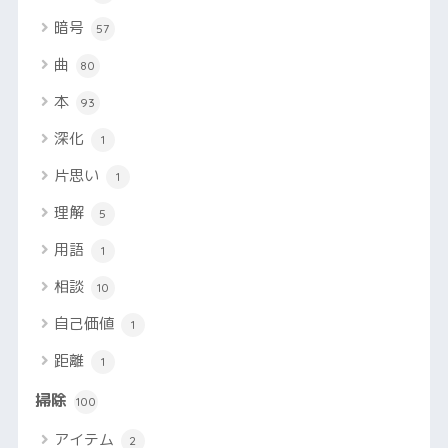
暗号
57
曲
80
本
93
深化
1
片思い
1
理解
5
用語
1
相談
10
自己価値
1
距離
1
掃除
100
アイテム
2