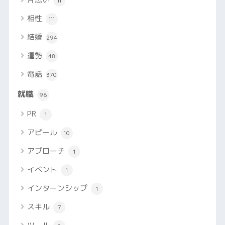
11
相性
111
結婚
294
運勢
48
電話
370
就職
96
PR
1
アピール
10
アプローチ
1
イベント
1
インターンシップ
1
スキル
7