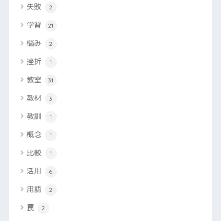
失敗
2
学習
21
悩み
2
挫折
1
教室
31
教材
3
教訓
1
概念
1
比較
1
活用
6
用語
2
罠
2