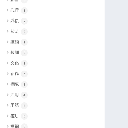
心理
1
成長
2
技法
2
技術
1
教訓
2
文化
1
新作
3
構成
3
活用
4
用語
4
癒し
8
短編
2