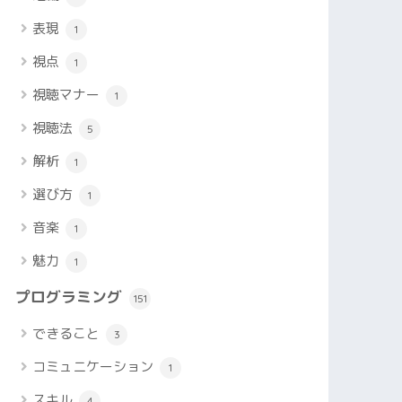
表現
1
視点
1
視聴マナー
1
視聴法
5
解析
1
選び方
1
音楽
1
魅力
1
プログラミング
151
できること
3
コミュニケーション
1
スキル
4