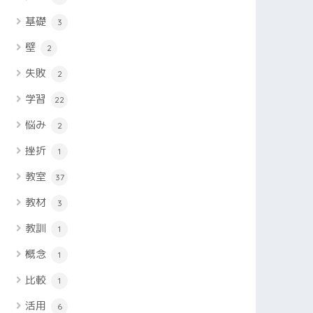
基礎
3
壁
2
失敗
2
学習
22
悩み
2
挫折
1
教室
37
教材
3
教訓
1
概念
1
比較
1
活用
6