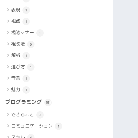
表現
1
視点
1
視聴マナー
1
視聴法
5
解析
1
選び方
1
音楽
1
魅力
1
プログラミング
151
できること
3
コミュニケーション
1
スキル
4