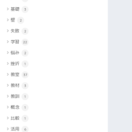
基礎
3
壁
2
失敗
2
学習
22
悩み
2
挫折
1
教室
37
教材
3
教訓
1
概念
1
比較
1
活用
6