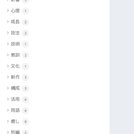
心理
1
成長
2
技法
2
技術
1
教訓
2
文化
1
新作
3
構成
3
活用
4
用語
4
癒し
8
短編
2